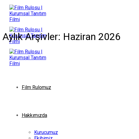
İçeriğe
atla
Aylık Arşivler:
Haziran 2026
Film Rulomuz
Hakkımızda
Kurucumuz
Ekibimiz