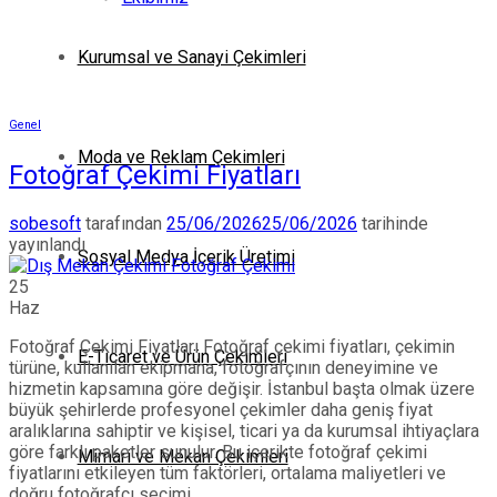
Kurumsal ve Sanayi Çekimleri
Genel
Moda ve Reklam Çekimleri
Fotoğraf Çekimi Fiyatları
sobesoft
tarafından
25/06/2026
25/06/2026
tarihinde
yayınlandı
Sosyal Medya İçerik Üretimi
25
Haz
Fotoğraf Çekimi Fiyatları Fotoğraf çekimi fiyatları, çekimin
E-Ticaret ve Ürün Çekimleri
türüne, kullanılan ekipmana, fotoğrafçının deneyimine ve
hizmetin kapsamına göre değişir. İstanbul başta olmak üzere
büyük şehirlerde profesyonel çekimler daha geniş fiyat
aralıklarına sahiptir ve kişisel, ticari ya da kurumsal ihtiyaçlara
göre farklı paketler sunulur. Bu içerikte fotoğraf çekimi
Mimari ve Mekan Çekimleri
fiyatlarını etkileyen tüm faktörleri, ortalama maliyetleri ve
doğru fotoğrafçı seçimi