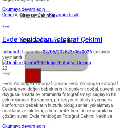
Okumaya devam edin
→
Genel
içinde yayınlandı
Bir yorum bırak
Bireysel Çekimler
Genel
Evde Yenidoğan Fotoğraf Çekimi
Düğün ve Etkinlik Çekimleri
sobesoft
tarafından
22/06/2026
22/06/2026
tarihinde
yayınlandı
Ara:
22
Haz
Evde Yenidoğan Fotoğraf Çekimi Evde Yenidoğan Fotoğraf
Çekimi, yeni doğan bebeklerin ilk günlerini doğal, güvenli ve
duygusal anlarla ev ortamında fotoğraflamayı sağlayan bir
çekim türüdür. Bu yöntem, profesyonel stüdyo yerine ev
konforunda bebeklerin huzurlu olduğu anları yakalamaya
odaklanır ve aileler için hem pratik hem de ekonomik bir
çözüm sunar. Evde Yenidoğan Fotoğraf Çekimi Nedir ve
Okumaya devam edin
→