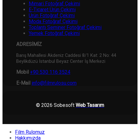
Mimari Fotoğraf Çekimi
E-Ticaret Ürün Çekimi
Ürün Fotoğraf Çekimi
Moda Fotoğraf Çekimi
Toplantı Seminer Fotoğraf Çekimi
Yemek Fotoğraf Çekimi
ADRESİMİZ
Barış Mahallesi Akdeniz Caddesi 8/1 Kat: 2 No: 44
Beylikdüzü İstanbul Beyaz Center İş Merkezi
Mobil
+90 530 116 3524
E-Mail
info@filmrulosu.com
© 2026 Sobesoft
Web Tasarım
Film Rulomuz
Hakkımızda