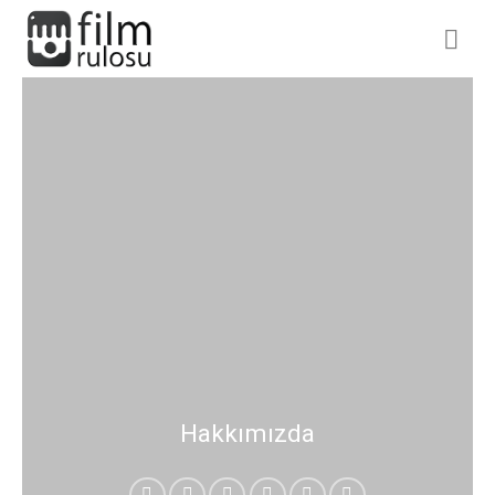
İçeriğe
atla
Hakkımızda