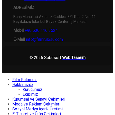
ADRESİMİZ
Barış Mahallesi Akdeniz Caddesi 8/1 Kat: 2 No: 44
Beylikdüzü İstanbul Beyaz Center İş Merkezi
Mobil
+90 530 116 3524
E-Mail
info@filmrulosu.com
© 2026 Sobesoft
Web Tasarım
Film Rulomuz
Hakkımızda
Kurucumuz
Ekibimiz
Kurumsal ve Sanayi Çekimleri
Moda ve Reklam Çekimleri
Sosyal Medya İçerik Üretimi
E-Ticaret ve Ürün Çekimleri