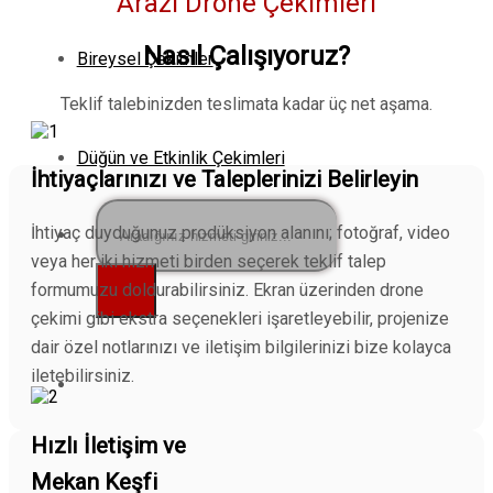
Arazi Drone Çekimleri
Nasıl Çalışıyoruz?
Bireysel Çekimler
Teklif talebinizden teslimata kadar üç net aşama.
Düğün ve Etkinlik Çekimleri
İhtiyaçlarınızı ve Taleplerinizi Belirleyin
İhtiyaç duyduğunuz prodüksiyon alanını; fotoğraf, video
Ara:
veya her iki hizmeti birden seçerek teklif talep
formumuzu doldurabilirsiniz. Ekran üzerinden drone
çekimi gibi ekstra seçenekleri işaretleyebilir, projenize
dair özel notlarınızı ve iletişim bilgilerinizi bize kolayca
iletebilirsiniz.
Hızlı İletişim ve
Mekan Keşfi