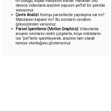
mi olduğu, inşaat maliyetini etkiler. Havadan 360
derece videolarla arazinin yapısını şeffaf bir şekilde
sunuyoruz.
Çevre Analizi:
Komşu parsellerde yapılaşma var mı?
Manzarası kapanır mı? Bu soruların cevabını
gökyüzünden veriyoruz.
Parsel İşaretleme (Motion Graphics):
Videolarda
arsanın sınırlarını renkli çizgilerle, köşe noktalarını
ise “pin”lerle işaretleyerek, arazinin tam olarak
nereye oturduğunu gösteriyoruz.