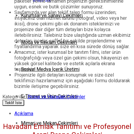
paketler yerine tamamen projenizin gereksinimlerine
uygun, esnek ve butik çözümler sunuyoruz.
Sayfamızda yer alan teklif talep formu üzerinden;
Kurumsal ve Sanayi Çekimleri
ihtiyacınız olan hizmet türünü (fotoğraf, video veya her
ikisi), drone çekimi gibi ek donanım isteklerinizi ve
projenize dair diğer tüm detayları bize kolayca
iletebilirsiniz. Talebiniz bize ulaştığında uzman ekibimiz
detayları inceler, şeffaf bir şekilde projelendirme ve
Moda ve Reklam Çekimleri
fiyatlandırma yaparak size en kısa sürede dönüş sağlar.
Amacımız; ister kurumsal bir tanıtım filmi, ister ürün
fotoğrafçılığı veya özel gün çekimi olsun, hikayenizi en
yüksek görsel kalitede ve estetik açılarla ekrana
taşımaktır.
Sosyal Medya İçerik Üretimi
Projenizle ilgili detayları konuşmak ve size özel
teklifimizi hazırlamamız için aşağıdaki formu doldurarak
bizimle iletişime geçebilirsiniz.
E-Ticaret ve Ürün Çekimleri
Kategoriler:
Drone ve Havadan Çekimler
Teklif İste
Açıklama
Mimari ve Mekan Çekimleri
Havadan Emlak Tanıtımı ve Profesyonel