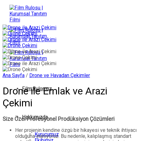
İçeriğe
atla
Ana Sayfa
/
Drone ve Havadan Çekimler
Drone ile Emlak ve Arazi
Film Rulomuz
Çekimi
Hakkımızda
Size Özel Profesyonel Prodüksiyon Çözümleri
Her projenin kendine özgü bir hikayesi ve teknik ihtiyacı
Kurucumuz
olduğuna inanıyoruz. Bu nedenle, kalıplaşmış standart
Ekibimiz