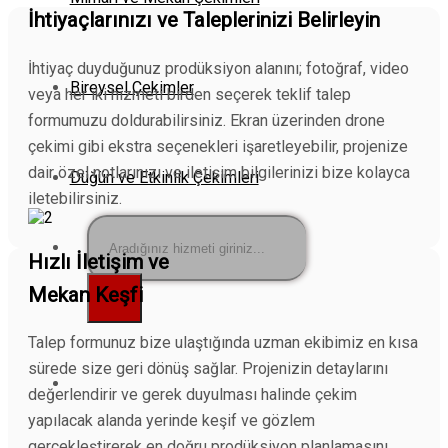
İhtiyaçlarınızı ve Taleplerinizi Belirleyin
İhtiyaç duyduğunuz prodüksiyon alanını; fotoğraf, video
Bireysel Çekimler
veya her iki hizmeti birden seçerek teklif talep
formumuzu doldurabilirsiniz. Ekran üzerinden drone
çekimi gibi ekstra seçenekleri işaretleyebilir, projenize
dair özel notlarınızı ve iletişim bilgilerinizi bize kolayca
Düğün ve Etkinlik Çekimleri
iletebilirsiniz.
Ara:
Hızlı İletişim ve
Mekan Keşfi
Talep formunuz bize ulaştığında uzman ekibimiz en kısa
sürede size geri dönüş sağlar. Projenizin detaylarını
değerlendirir ve gerek duyulması halinde çekim
yapılacak alanda yerinde keşif ve gözlem
gerçekleştirerek en doğru prodüksiyon planlamasını