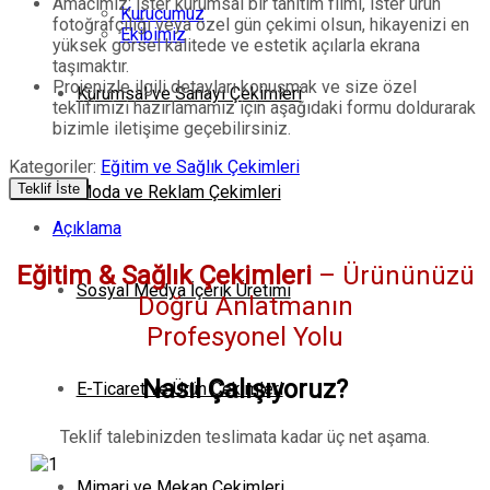
Amacımız; ister kurumsal bir tanıtım filmi, ister ürün
Kurucumuz
fotoğrafçılığı veya özel gün çekimi olsun, hikayenizi en
Ekibimiz
yüksek görsel kalitede ve estetik açılarla ekrana
taşımaktır.
Projenizle ilgili detayları konuşmak ve size özel
Kurumsal ve Sanayi Çekimleri
teklifimizi hazırlamamız için aşağıdaki formu doldurarak
bizimle iletişime geçebilirsiniz.
Kategoriler:
Eğitim ve Sağlık Çekimleri
Teklif İste
Moda ve Reklam Çekimleri
Açıklama
Eğitim & Sağlık Çekimleri
– Ürününüzü
Sosyal Medya İçerik Üretimi
Doğru Anlatmanın
Profesyonel Yolu
Nasıl Çalışıyoruz?
E-Ticaret ve Ürün Çekimleri
Teklif talebinizden teslimata kadar üç net aşama.
Mimari ve Mekan Çekimleri