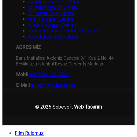
Fabrika Fotoğraf Çekimi
Mimari Fotoğraf Çekimi
E-Ticaret Ürün Çekimi
Ürün Fotoğraf Çekimi
Moda Fotoğraf Çekimi
Toplantı Seminer Fotoğraf Çekimi
Yemek Fotoğraf Çekimi
ADRESİMİZ
Barış Mahallesi Akdeniz Caddesi 8/1 Kat: 2 No: 44
Beylikdüzü İstanbul Beyaz Center İş Merkezi
Mobil
+90 530 116 3524
E-Mail
info@filmrulosu.com
© 2026 Sobesoft
Web Tasarım
Film Rulomuz