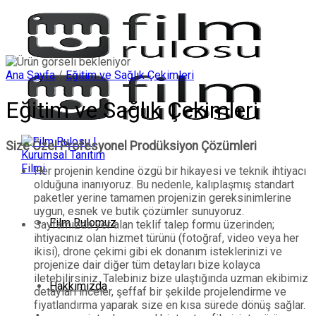
İçeriğe
atla
Ana Sayfa
/
Eğitim ve Sağlık Çekimleri
Eğitim ve Sağlık Çekimleri
Size Özel Profesyonel Prodüksiyon Çözümleri
Her projenin kendine özgü bir hikayesi ve teknik ihtiyacı
olduğuna inanıyoruz. Bu nedenle, kalıplaşmış standart
paketler yerine tamamen projenizin gereksinimlerine
uygun, esnek ve butik çözümler sunuyoruz.
Film Rulomuz
Sayfamızda yer alan teklif talep formu üzerinden;
ihtiyacınız olan hizmet türünü (fotoğraf, video veya her
ikisi), drone çekimi gibi ek donanım isteklerinizi ve
projenize dair diğer tüm detayları bize kolayca
iletebilirsiniz. Talebiniz bize ulaştığında uzman ekibimiz
Hakkımızda
detayları inceler, şeffaf bir şekilde projelendirme ve
fiyatlandırma yaparak size en kısa sürede dönüş sağlar.