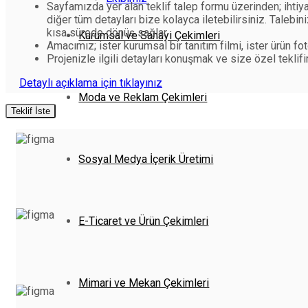
Sayfamızda yer alan teklif talep formu üzerinden; ihtiya
diğer tüm detayları bize kolayca iletebilirsiniz. Talebi
kısa sürede dönüş sağlar.
Kurumsal ve Sanayi Çekimleri
Amacımız; ister kurumsal bir tanıtım filmi, ister ürün f
Projenizle ilgili detayları konuşmak ve size özel teklif
Detaylı açıklama için tıklayınız
Moda ve Reklam Çekimleri
Teklif İste
Sosyal Medya İçerik Üretimi
E-Ticaret ve Ürün Çekimleri
Mimari ve Mekan Çekimleri