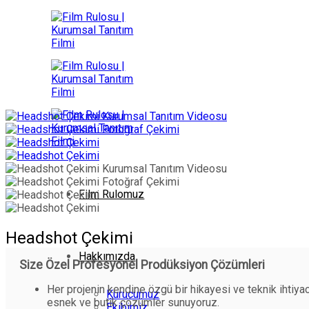
İçeriğe
atla
Film Rulomuz
Headshot Çekimi
Hakkımızda
Size Özel Profesyonel Prodüksiyon Çözümleri
Her projenin kendine özgü bir hikayesi ve teknik ihtiy
Kurucumuz
esnek ve butik çözümler sunuyoruz.
Ekibimiz