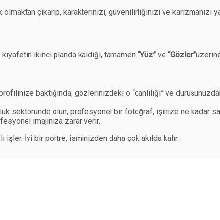
 olmaktan çıkarıp, karakterinizi, güvenilirliğinizi ve karizmanızı y
 kıyafetin ikinci planda kaldığı, tamamen
“Yüz”
ve
“Gözler”
üzerine
n profilinize baktığında; gözlerinizdeki o “canlılığı” ve duruşunuz
uk sektöründe olun; profesyonel bir fotoğraf, işinize ne kadar say
fesyonel imajınıza zarar verir.
işler. İyi bir portre, isminizden daha çok akılda kalır.