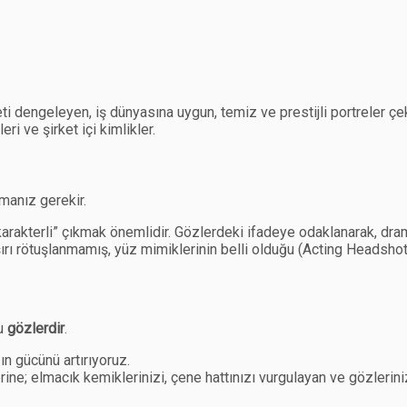
ti dengeleyen, iş dünyasına uygun, temiz ve prestijli portreler çe
ri ve şirket içi kimlikler.
manız gerekir.
arakterli” çıkmak önemlidir. Gözlerdeki ifadeye odaklanarak, dram
ırı rötuşlanmamış, yüz mimiklerinin belli olduğu (Acting Headshot)
nu
gözlerdir
.
n gücünü artırıyoruz.
erine; elmacık kemiklerinizi, çene hattınızı vurgulayan ve gözlerinizd