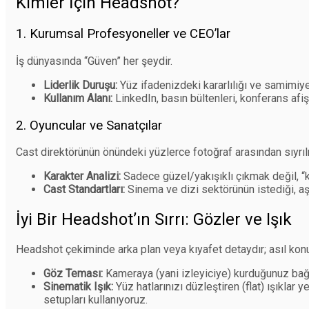
Kimler İçin Headshot?
1. Kurumsal Profesyoneller ve CEO’lar
İş dünyasında “Güven” her şeydir.
Liderlik Duruşu:
Yüz ifadenizdeki kararlılığı ve samimiye
Kullanım Alanı:
LinkedIn, basın bültenleri, konferans afişle
2. Oyuncular ve Sanatçılar
Cast direktörünün önündeki yüzlerce fotoğraf arasından sıyrıl
Karakter Analizi:
Sadece güzel/yakışıklı çıkmak değil, “k
Cast Standartları:
Sinema ve dizi sektörünün istediği, aş
İyi Bir Headshot’ın Sırrı: Gözler ve Işık
Headshot çekiminde arka plan veya kıyafet detaydır; asıl ko
Göz Teması:
Kameraya (yani izleyiciye) kurduğunuz bağı
Sinematik Işık:
Yüz hatlarınızı düzleştiren (flat) ışıklar y
setupları kullanıyoruz.