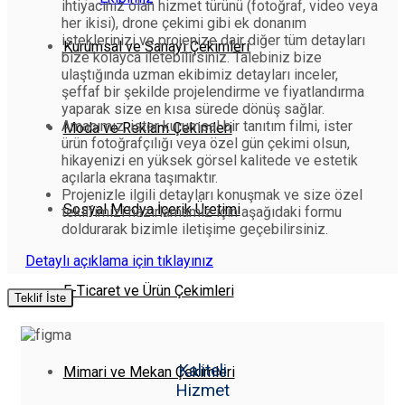
ihtiyacınız olan hizmet türünü (fotoğraf, video veya
her ikisi), drone çekimi gibi ek donanım
isteklerinizi ve projenize dair diğer tüm detayları
Kurumsal ve Sanayi Çekimleri
bize kolayca iletebilirsiniz. Talebiniz bize
ulaştığında uzman ekibimiz detayları inceler,
şeffaf bir şekilde projelendirme ve fiyatlandırma
yaparak size en kısa sürede dönüş sağlar.
Amacımız; ister kurumsal bir tanıtım filmi, ister
Moda ve Reklam Çekimleri
ürün fotoğrafçılığı veya özel gün çekimi olsun,
hikayenizi en yüksek görsel kalitede ve estetik
açılarla ekrana taşımaktır.
Projenizle ilgili detayları konuşmak ve size özel
Sosyal Medya İçerik Üretimi
teklifimizi hazırlamamız için aşağıdaki formu
doldurarak bizimle iletişime geçebilirsiniz.
Detaylı açıklama için tıklayınız
E-Ticaret ve Ürün Çekimleri
Teklif İste
Kaliteli
Mimari ve Mekan Çekimleri
Hizmet