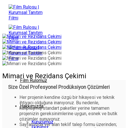
İçeriğe
atla
Mimari ve Rezidans Çekimi
Film Rulomuz
Size Özel Profesyonel Prodüksiyon Çözümleri
Her projenin kendine özgü bir hikayesi ve teknik
ihtiyacı olduğuna inanıyoruz. Bu nedenle,
Hakkımızda
kalıplaşmış standart paketler yerine tamamen
projenizin gereksinimlerine uygun, esnek ve butik
çözümler sunuyoruz.
Kurucumuz
Sayfamızda yer alan teklif talep formu üzerinden;
Ekibimiz