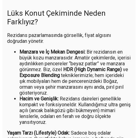
Lüks Konut Çekiminde Neden
Farklıyız?
Rezidans pazarlamasında görsellik, fiyat algısını
doğrudan yönetir.
Manzara ve İç Mekan Dengesi:
Bir rezidansın en
büyük kozu manzarasıdır. Amatör çekimlerde, içerisi
aydınlıkken pencereler “beyaz patlar” ve manzara
görünmez. Biz, özel
HDR (High Dynamic Range)
ve
Exposure Blending
tekniklerimizle; hem içerideki
şık mobilyaları hem de pencerenizdeki Boğaz,
orman veya şehir manzarasını aynı anda, pırıl pırıl
gösteriyoruz.
Hacim ve Genişlik:
Rezidans daireleri genellikle
kompakt ve fonksiyoneldir. Kullandığımız ultra geniş
açılı (ancak balıkgözü gibi bükmeyen) mimari
lenslerle, odaları en ferah ve doğru ölçekte
yansıtıyoruz.
Yaşam Tarzı (Lifestyle) Odak:
Sadece boş odalar