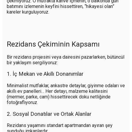
çekmiyoruz. O mutfakta kahve içmenin, o balkonda gün
batımını izlemenin keyfini hissettiren, “hikayesi olan”
kareler kurguluyoruz.
Rezidans Çekiminin Kapsamı
Bir rezidans projesini veya dairesini pazarlarken, bütüncül
bir yaklaşım sergiliyoruz:
1. İç Mekan ve Akıllı Donanımlar
Minimalist mutfaklar, ankastre detaylar, giyinme odaları ve
akıllı ev panelleri… Her detayı, malzeme kalitesini
(mermer, parke, cam) hissettirecek doku netliğinde
fotoğraflıyoruz.
2. Sosyal Donatılar ve Ortak Alanlar
Rezidans yaşamını standart apartmandan ayıran şey
sunduğu imkanlardır.