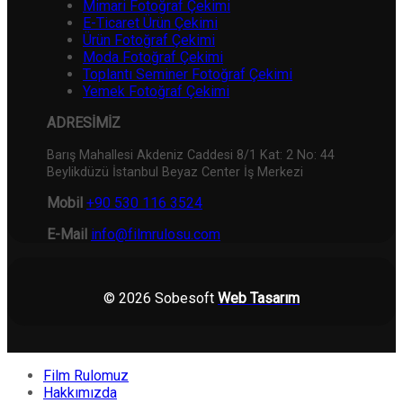
Mimari Fotoğraf Çekimi
E-Ticaret Ürün Çekimi
Ürün Fotoğraf Çekimi
Moda Fotoğraf Çekimi
Toplantı Seminer Fotoğraf Çekimi
Yemek Fotoğraf Çekimi
ADRESİMİZ
Barış Mahallesi Akdeniz Caddesi 8/1 Kat: 2 No: 44
Beylikdüzü İstanbul Beyaz Center İş Merkezi
Mobil
+90 530 116 3524
E-Mail
info@filmrulosu.com
© 2026 Sobesoft
Web Tasarım
Film Rulomuz
Hakkımızda