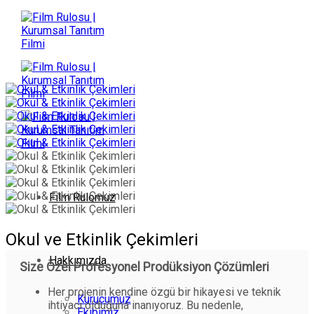
İçeriğe
atla
Film Rulomuz
Okul ve Etkinlik Çekimleri
Hakkımızda
Size Özel Profesyonel Prodüksiyon Çözümleri
Her projenin kendine özgü bir hikayesi ve teknik
Kurucumuz
ihtiyacı olduğuna inanıyoruz. Bu nedenle,
Ekibimiz