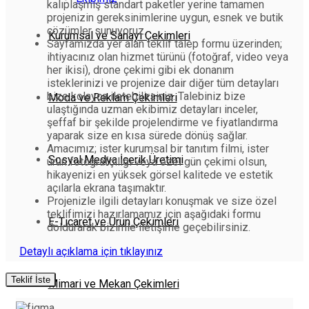
kalıplaşmış standart paketler yerine tamamen
projenizin gereksinimlerine uygun, esnek ve butik
çözümler sunuyoruz.
Kurumsal ve Sanayi Çekimleri
Sayfamızda yer alan teklif talep formu üzerinden;
ihtiyacınız olan hizmet türünü (fotoğraf, video veya
her ikisi), drone çekimi gibi ek donanım
isteklerinizi ve projenize dair diğer tüm detayları
bize kolayca iletebilirsiniz. Talebiniz bize
Moda ve Reklam Çekimleri
ulaştığında uzman ekibimiz detayları inceler,
şeffaf bir şekilde projelendirme ve fiyatlandırma
yaparak size en kısa sürede dönüş sağlar.
Amacımız; ister kurumsal bir tanıtım filmi, ister
Sosyal Medya İçerik Üretimi
ürün fotoğrafçılığı veya özel gün çekimi olsun,
hikayenizi en yüksek görsel kalitede ve estetik
açılarla ekrana taşımaktır.
Projenizle ilgili detayları konuşmak ve size özel
teklifimizi hazırlamamız için aşağıdaki formu
E-Ticaret ve Ürün Çekimleri
doldurarak bizimle iletişime geçebilirsiniz.
Detaylı açıklama için tıklayınız
Teklif İste
Mimari ve Mekan Çekimleri