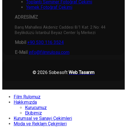
Toplantı Seminer Fotoğraf Çekimi
Yemek Fotoğraf Çekimi
ADRESİMİZ
Barış Mahallesi Akdeniz Caddesi 8/1 Kat: 2 No: 44
Beylikdüzü İstanbul Beyaz Center İş Merkezi
Mobil
+90 530 116 3524
E-Mail
info@filmrulosu.com
© 2026 Sobesoft
Web Tasarım
Film Rulomuz
Hakkımızda
Kurucumuz
Ekibimiz
Kurumsal ve Sanayi Çekimleri
Moda ve Reklam Çekimleri