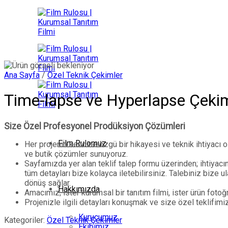
İçeriğe
atla
Ana Sayfa
/
Özel Teknik Çekimler
Time-lapse ve Hyperlapse Çeki
Size Özel Profesyonel Prodüksiyon Çözümleri
Film Rulomuz
Her projenin kendine özgü bir hikayesi ve teknik ihtiyacı
ve butik çözümler sunuyoruz.
Sayfamızda yer alan teklif talep formu üzerinden; ihtiyacın
tüm detayları bize kolayca iletebilirsiniz. Talebiniz bize 
dönüş sağlar.
Hakkımızda
Amacımız; ister kurumsal bir tanıtım filmi, ister ürün foto
Projenizle ilgili detayları konuşmak ve size özel teklifimi
Kurucumuz
Kategoriler:
Özel Teknik Çekimler
Ekibimiz