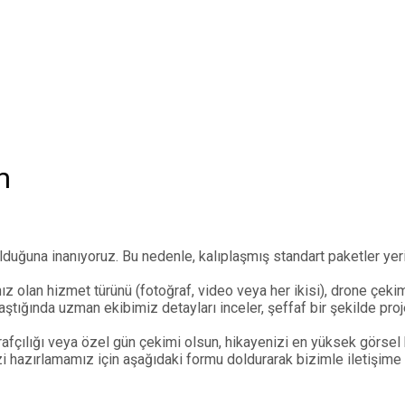
m
 olduğuna inanıyoruz. Bu nedenle, kalıplaşmış standart paketler y
ız olan hizmet türünü (fotoğraf, video veya her ikisi), drone çekim
ulaştığında uzman ekibimiz detayları inceler, şeffaf bir şekilde p
ğrafçılığı veya özel gün çekimi olsun, hikayenizi en yüksek görsel k
zi hazırlamamız için aşağıdaki formu doldurarak bizimle iletişime 