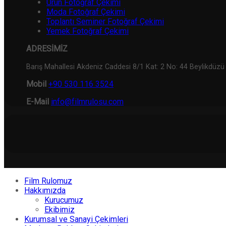
Ürün Fotoğraf Çekimi
Moda Fotoğraf Çekimi
Toplantı Seminer Fotoğraf Çekimi
Yemek Fotoğraf Çekimi
ADRESİMİZ
Barış Mahallesi Akdeniz Caddesi 8/1 Kat: 2 No: 44 Beylikdüzü
Mobil
+90 530 116 3524
E-Mail
info@filmrulosu.com
Film Rulomuz
Hakkımızda
Kurucumuz
Ekibimiz
Kurumsal ve Sanayi Çekimleri