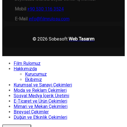
Mobil
+90 530 116 3524
E-Mail
info@filmrulosu.com
© 2026 Sobesoft
Web Tasarım
Film Rulomuz
Hakkımızda
Kurucumuz
Ekibimiz
Kurumsal ve Sanayi Çekimleri
Moda ve Reklam Çekimleri
Sosyal Medya İçerik Üretimi
E-Ticaret ve Ürün Çekimleri
Mimari ve Mekan Çekimleri
Bireysel Çekimler
Düğün ve Etkinlik Çekimleri