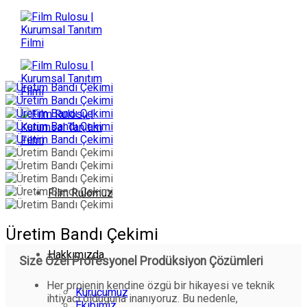
İçeriğe
atla
Film Rulomuz
Üretim Bandı Çekimi
Hakkımızda
Size Özel Profesyonel Prodüksiyon Çözümleri
Her projenin kendine özgü bir hikayesi ve teknik
Kurucumuz
ihtiyacı olduğuna inanıyoruz. Bu nedenle,
Ekibimiz