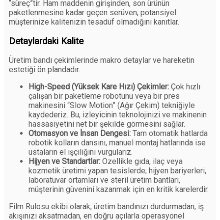
“süreç”tir. Ham maddenin girişinden, son ürünün
paketlenmesine kadar geçen serüven, potansiyel
müşterinize kalitenizin tesadüf olmadığını kanıtlar.
Detaylardaki Kalite
Üretim bandı çekimlerinde makro detaylar ve hareketin
estetiği ön plandadır.
High-Speed (Yüksek Kare Hızı) Çekimler:
Çok hızlı
çalışan bir paketleme robotunu veya bir pres
makinesini “Slow Motion” (Ağır Çekim) tekniğiyle
kaydederiz. Bu, izleyicinin teknolojinizi ve makinenin
hassasiyetini net bir şekilde görmesini sağlar.
Otomasyon ve İnsan Dengesi:
Tam otomatik hatlarda
robotik kolların dansını, manuel montaj hatlarında ise
ustaların el işçiliğini vurgularız.
Hijyen ve Standartlar:
Özellikle gıda, ilaç veya
kozmetik üretimi yapan tesislerde; hijyen bariyerleri,
laboratuvar ortamları ve steril üretim bantları,
müşterinin güvenini kazanmak için en kritik karelerdir.
Film Rulosu ekibi olarak, üretim bandınızı durdurmadan, iş
akışınızı aksatmadan, en doğru açılarla operasyonel