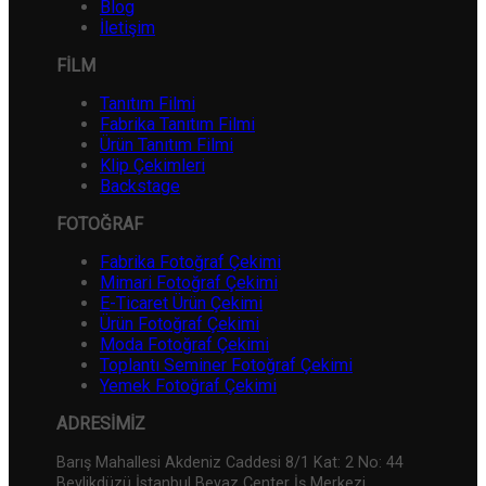
Blog
İletişim
FİLM
Tanıtım Filmi
Fabrika Tanıtım Filmi
Ürün Tanıtım Filmi
Klip Çekimleri
Backstage
FOTOĞRAF
Fabrika Fotoğraf Çekimi
Mimari Fotoğraf Çekimi
E-Ticaret Ürün Çekimi
Ürün Fotoğraf Çekimi
Moda Fotoğraf Çekimi
Toplantı Seminer Fotoğraf Çekimi
Yemek Fotoğraf Çekimi
ADRESİMİZ
Barış Mahallesi Akdeniz Caddesi 8/1 Kat: 2 No: 44
Beylikdüzü İstanbul Beyaz Center İş Merkezi