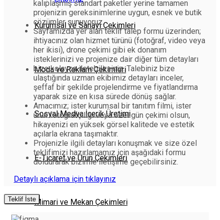
kalıplaşmış standart paketler yerine tamamen
projenizin gereksinimlerine uygun, esnek ve butik
çözümler sunuyoruz.
Kurumsal ve Sanayi Çekimleri
Sayfamızda yer alan teklif talep formu üzerinden;
ihtiyacınız olan hizmet türünü (fotoğraf, video veya
her ikisi), drone çekimi gibi ek donanım
isteklerinizi ve projenize dair diğer tüm detayları
bize kolayca iletebilirsiniz. Talebiniz bize
Moda ve Reklam Çekimleri
ulaştığında uzman ekibimiz detayları inceler,
şeffaf bir şekilde projelendirme ve fiyatlandırma
yaparak size en kısa sürede dönüş sağlar.
Amacımız; ister kurumsal bir tanıtım filmi, ister
Sosyal Medya İçerik Üretimi
ürün fotoğrafçılığı veya özel gün çekimi olsun,
hikayenizi en yüksek görsel kalitede ve estetik
açılarla ekrana taşımaktır.
Projenizle ilgili detayları konuşmak ve size özel
teklifimizi hazırlamamız için aşağıdaki formu
E-Ticaret ve Ürün Çekimleri
doldurarak bizimle iletişime geçebilirsiniz.
Detaylı açıklama için tıklayınız
Teklif İste
Mimari ve Mekan Çekimleri