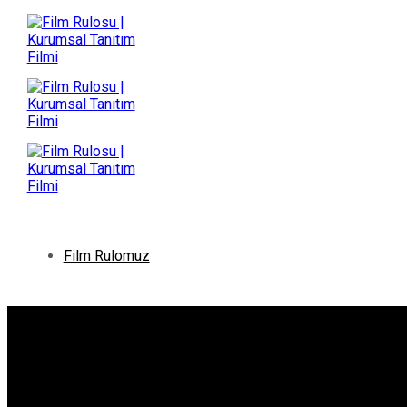
İçeriğe
atla
Film Rulomuz
Hakkımızda
Kurucumuz
Ekibimiz