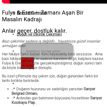
Fulya & Eren – Zamanı Aşan Bir
Bireysel Çekimler
Masalın Kadrajı
Anlar geçer, dostluk kalır.
Düğün ve Etkinlik Çekimleri
Bazı çekimler sadece iş değildir… hayatınıza güzel insanlar
armağan eder.
Ara:
Her hikâye farklı başlar. Kimi heyecanla, kimi sessizce… Ama
bazı hikâyeler vardır ki sadece karelere değil, kalplere kazınır.
Fulya & Eren çiftimizle gerçekleştirdiğimiz düğün süreci tam
da böyle bir hikâyeye dönüştü.
Bu özel çiftimizle dış çekim için, düğün gününden farklı bir
tarihi birlikte belirledik.
📍 Doğanın huzurunu ve sadeliğini yansıtan
Sarıyer
Belgrad Ormanı
,
📍 Ardından gün batımının büyüsünü hissettiren
Sarıyer
Kısırkaya Plajı
…