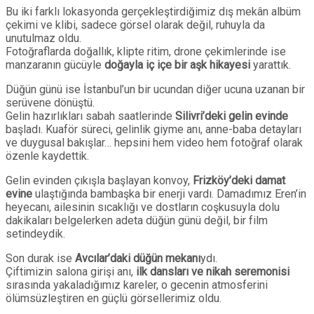
Bu iki farklı lokasyonda gerçekleştirdiğimiz dış mekân albüm
çekimi ve klibi, sadece görsel olarak değil, ruhuyla da
unutulmaz oldu.
Fotoğraflarda doğallık, klipte ritim, drone çekimlerinde ise
manzaranın gücüyle
doğayla iç içe bir aşk hikayesi
yarattık.
Düğün günü ise İstanbul’un bir ucundan diğer ucuna uzanan bir
serüvene dönüştü.
Gelin hazırlıkları sabah saatlerinde
Silivri’deki gelin evinde
başladı. Kuaför süreci, gelinlik giyme anı, anne-baba detayları
ve duygusal bakışlar… hepsini hem video hem fotoğraf olarak
özenle kaydettik.
Gelin evinden çıkışla başlayan konvoy,
Frizköy’deki damat
evine
ulaştığında bambaşka bir enerji vardı. Damadımız Eren’in
heyecanı, ailesinin sıcaklığı ve dostların coşkusuyla dolu
dakikaları belgelerken adeta düğün günü değil, bir film
setindeydik.
Son durak ise
Avcılar’daki düğün mekanı
ydı.
Çiftimizin salona girişi anı,
ilk dansları ve nikah seremonisi
sırasında yakaladığımız kareler, o gecenin atmosferini
ölümsüzleştiren en güçlü görsellerimiz oldu.