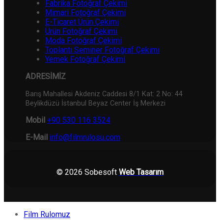
Fabrika Fotoğraf Çekimi
Mimari Fotoğraf Çekimi
E-Ticaret Ürün Çekimi
Ürün Fotoğraf Çekimi
Moda Fotoğraf Çekimi
Toplantı Seminer Fotoğraf Çekimi
Yemek Fotoğraf Çekimi
ADRESİMİZ
Barış Mahallesi Akdeniz Caddesi 8/1 Kat: 2 No: 44
Beylikdüzü İstanbul Beyaz Center İş Merkezi
Mobil
+90 530 116 3524
E-Mail
info@filmrulosu.com
© 2026 Sobesoft
Web Tasarım
Film Rulomuz