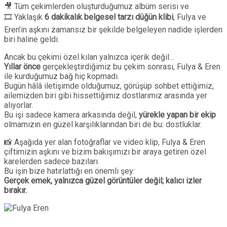
🎥 Tüm çekimlerden oluşturduğumuz albüm serisi ve
🎞 Yaklaşık
6 dakikalık belgesel tarzı düğün klibi
, Fulya ve
Eren’in aşkını zamansız bir şekilde belgeleyen nadide işlerden
biri haline geldi.
Ancak bu çekimi özel kılan yalnızca içerik değil…
Yıllar önce
gerçekleştirdiğimiz bu çekim sonrası, Fulya & Eren
ile kurduğumuz bağ hiç kopmadı.
Bugün hâlâ iletişimde olduğumuz, görüşüp sohbet ettiğimiz,
ailemizden biri gibi hissettiğimiz dostlarımız arasında yer
alıyorlar.
Bu işi sadece kamera arkasında değil,
yürekle yapan bir ekip
olmamızın en güzel karşılıklarından biri de bu: dostluklar.
📸 Aşağıda yer alan fotoğraflar ve video klip, Fulya & Eren
çiftimizin aşkını ve bizim bakışımızı bir araya getiren özel
karelerden sadece bazıları.
Bu işin bize hatırlattığı en önemli şey:
Gerçek emek, yalnızca güzel görüntüler değil; kalıcı izler
bırakır.