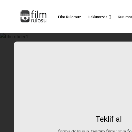
İçeriğe
atla
Film Rulomuz
Hakkımızda
Kurumsal
Teklif al
formu doldurun, tanıtım filmi veya f