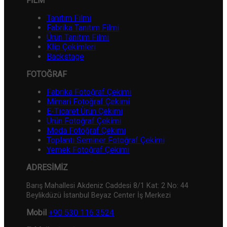
FİLM
Tanıtım Filmi
Fabrika Tanıtım Filmi
Ürün Tanıtım Filmi
Klip Çekimleri
Backstage
FOTOĞRAF
Fabrika Fotoğraf Çekimi
Mimari Fotoğraf Çekimi
E-Ticaret Ürün Çekimi
Ürün Fotoğraf Çekimi
Moda Fotoğraf Çekimi
Toplantı Seminer Fotoğraf Çekimi
Yemek Fotoğraf Çekimi
ADRESİMİZ
Barış Mahallesi Akdeniz Caddesi 8/1 Kat: 2 No: 44
Beylikdüzü İstanbul Beyaz Center İş Merkezi
Mobil
+90 530 116 3524