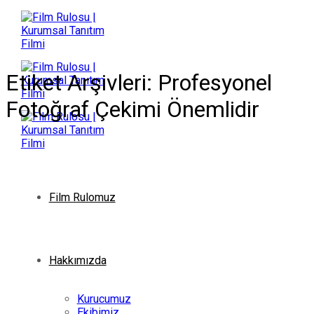
İçeriğe
atla
Etiket Arşivleri:
Profesyonel
Fotoğraf Çekimi Önemlidir
Film Rulomuz
Hakkımızda
Kurucumuz
Ekibimiz