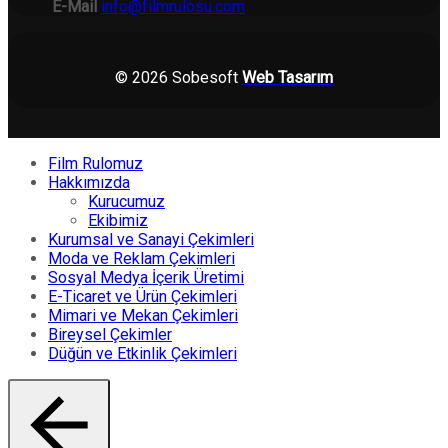
E-Mail
info@filmrulosu.com
© 2026 Sobesoft
Web Tasarım
Film Rulomuz
Hakkımızda
Kurucumuz
Ekibimiz
Kurumsal ve Sanayi Çekimleri
Moda ve Reklam Çekimleri
Sosyal Medya İçerik Üretimi
E-Ticaret ve Ürün Çekimleri
Mimari ve Mekan Çekimleri
Bireysel Çekimler
Düğün ve Etkinlik Çekimleri