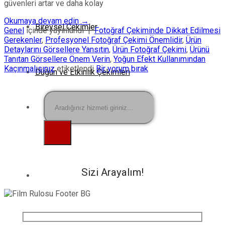
güvenleri artar ve daha kolay
Okumaya devam edin
→
Bireysel Çekimler
Genel
içinde yayınlandı
|
Fotoğraf Çekiminde Dikkat Edilmesi
Gerekenler
,
Profesyonel Fotoğraf Çekimi Önemlidir
,
Ürün
Detaylarını Görsellere Yansıtın
,
Ürün Fotoğraf Çekimi
,
Ürünü
Tanıtan Görsellere Önem Verin
,
Yoğun Efekt Kullanımından
Kaçınmalısınız
etiketlendi
Bir yorum bırak
Düğün ve Etkinlik Çekimleri
Ara:
Sizi Arayalım!