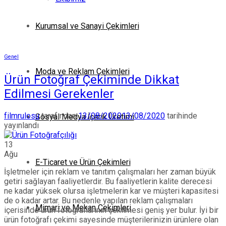
Kurumsal ve Sanayi Çekimleri
Genel
Moda ve Reklam Çekimleri
Ürün Fotoğraf Çekiminde Dikkat
Edilmesi Gerekenler
filmrulosu
tarafından
13/08/2020
13/08/2020
tarihinde
Sosyal Medya İçerik Üretimi
yayınlandı
13
Ağu
E-Ticaret ve Ürün Çekimleri
İşletmeler için reklam ve tanıtım çalışmaları her zaman büyük
getiri sağlayan faaliyetlerdir. Bu faaliyetlerin kalite derecesi
ne kadar yüksek olursa işletmelerin kar ve müşteri kapasitesi
de o kadar artar. Bu nedenle yapılan reklam çalışmaları
Mimari ve Mekan Çekimleri
içerisinde ürün fotoğraflarının çekilmesi geniş yer bulur. İyi bir
ürün fotoğrafı çekimi sayesinde müşterilerinizin ürünlere olan