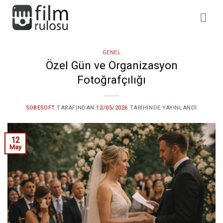
İçeriğe
atla
GENEL
Özel Gün ve Organizasyon
Fotoğrafçılığı
SOBESOFT
TARAFINDAN
12/05/2026
TARIHINDE YAYINLANDI
12
May