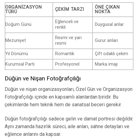
ORGANIZASYON
ÖNE ÇIKAN
ÇEKIM TARZI
TÜRÜ
NOKTA
Eğlenceli ve
Doğum Günü
Duygusal anlar
renkli
Resmi ve yarı
Mezuniyet
Gurur anları
resmi
Yıl Dönümü
Romantik
Çift odaklı çekim
Kurumsal Parti
Profesyonel
Marka imajı
Düğün ve Nişan Fotoğrafçılığı
Düğün ve nişan organizasyonları, Özel Gün ve Organizasyon
Fotoğrafçılığı içinde en kapsamlı alanlardan biridir. Bu
çekimlerde hem teknik hem de sanatsal beceri gerekir.
Düğün fotoğrafçılığı sadece gelin ve damat portresi değildir.
Aynı zamanda hazırlık süreci, aile anları, sahne detayları ve
eğlence anlarını da kapsar.