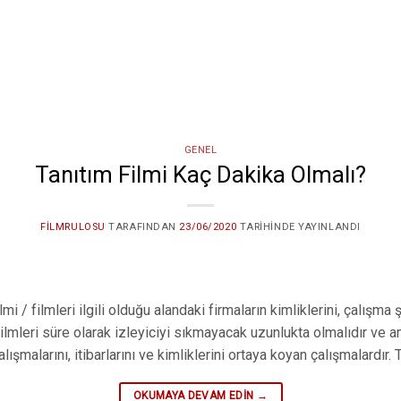
GENEL
Tanıtım Filmi Kaç Dakika Olmalı?
FILMRULOSU
TARAFINDAN
23/06/2020
TARIHINDE YAYINLANDI
i / filmleri ilgili olduğu alandaki firmaların kimliklerini, çalışma 
 filmleri süre olarak izleyiciyi sıkmayacak uzunlukta olmalıdır ve 
malarını, itibarlarını ve kimliklerini ortaya koyan çalışmalardır. Ta
OKUMAYA DEVAM EDIN
→