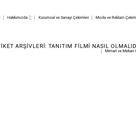
z
Hakkımızda
Kurumsal ve Sanayi Çekimleri
Moda ve Reklam Çekiml
TIKET ARŞIVLERI:
TANITIM FILMI NASIL OLMALID
Mimari ve Mekan 